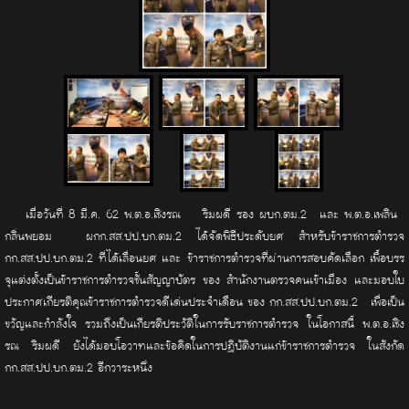
เมื่อวันที่ 8 มี.ค. 62 พ.ต.อ.เชิงรณ ริมผดี รอง ผบก.ตม.2 และ พ.ต.อ.เพลิน
กลิ่นพยอม ผกก.สส.ปป.บก.ตม.2 ได้จัดพิธีประดับยศ สำหรับข้าราชการตำรวจ
กก.สส.ปป.บก.ตม.2 ที่ได้เลื่อนยศ และ ข้าราชการตำรวจที่ผ่านการสอบคัดเลือก เพื่้อบรร
จุแต่งตั้งเป็นข้าราชการตำรวจชั้นสัญญาบัตร ของ สำนักงานตรวจคนเข้าเมือง และมอบใบ
ประกาศเกียรติคุณข้าราชการตำรวจดีเด่นประจำเดือน ของ กก.สส.ปป.บก.ตม.2 เพื่อเป็น
ขวัญและกำลังใจ รวมถึงเป็นเกียรติประวัติในการรับราชการตำรวจ ในโอกาสนี้ พ.ต.อ.เชิง
รณ ริมผดี ยังได้มอบโอวาทและข้อคิดในการปฏิบัติงานแก่ข้าราชการตำรวจ ในสังกัด
กก.สส.ปป.บก.ตม.2 อีกวาระหนึ่ง